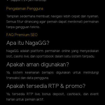
Support 24 jam nonstop
Pengalaman Pengguna
Tampilan sederhana membuat navigasi lebih cepat dan nyaman.
Semua fitur dirancang agar pemain dapat menikmati permainan
tanpa gangguan teknis.
FAQ Premium SEO
Apa itu NagaGG?
NagaGG adalah platform permainan online yang menyediakan
slot, casino live, dan sportsbook dalam satu sistem terpadu.
Apakah aman digunakan?
Ya, sistem keamanan berlapis digunakan untuk melindungi
transaksi dan data pengguna.
Apakah tersedia RTP & promo?
Ya, tersedia RTP live, bonus deposit, cashback, dan event
harian untuk pemain aktif.