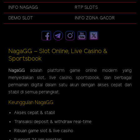
INFO NAGAGG
RTP SLOTS
DEMO SLOT
INFO ZONA GACOR
NagaGG – Slot Online, Live Casino &
Sportsbook
NagaGG
adalah platform game online modern yang
menyediakan slot, live casino, sportsbook, dan berbagai
permainan digital dalam satu akun dengan akses cepat dan
stabil di semua perangkat.
Keunggulan NagaGG
Akses cepat & stabil
Transaksi deposit & withdraw real-time
Ribuan game slot & live casino