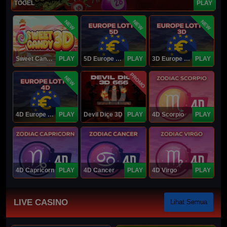
TOGEL
PLAY
NEW
NEW
NEW
Sweet Candy 3D
PLAY
5D Europe Lotto
PLAY
3D Europe Lotto
PLAY
PROMO
NEW
4D Europe Lotto
PLAY
Devil Dice 3D
PLAY
4D Scorpio
PLAY
4D Capricorn
PLAY
4D Cancer
PLAY
4D Virgo
PLAY
LIVE CASINO
Lihat Semua