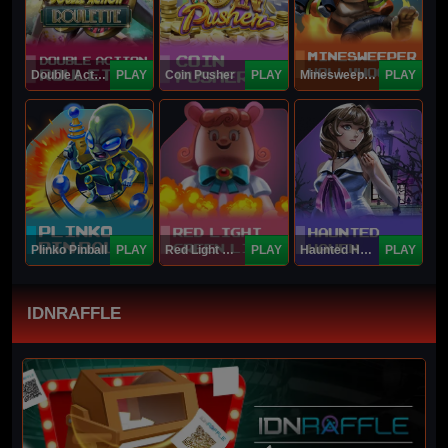
Double Action Roulette
PLAY
Coin Pusher
PLAY
Minesweeper Hollywood
PLAY
Plinko Pinball
PLAY
Red Light Green Light
PLAY
Haunted Haven
PLAY
IDNRAFFLE