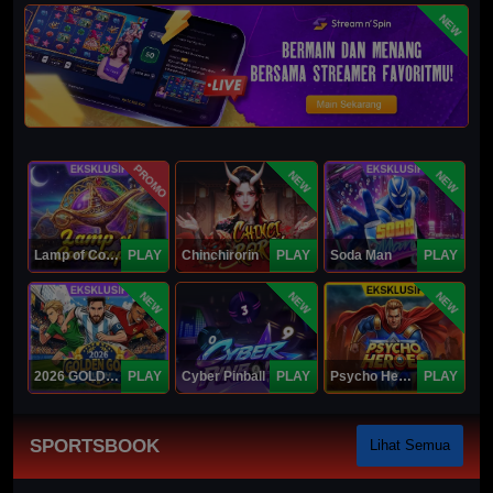
NEW
PROMO
NEW
NEW
Lamp of Cornucopia
PLAY
Chinchirorin
PLAY
Soda Man
PLAY
NEW
NEW
NEW
2026 GOLDEN GOAL RUSH
PLAY
Cyber Pinball
PLAY
Psycho Heroes
PLAY
SPORTSBOOK
Lihat Semua