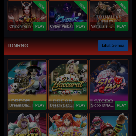
NEW
NEW
NEW
Chinchirorin
PLAY
Cyber Pinball
PLAY
Valhalla's Dice
PLAY
IDNRNG
Lihat Semua
Dream Blackjack
PLAY
Dream Baccarat
PLAY
Sicbo IDNArcade
PLAY