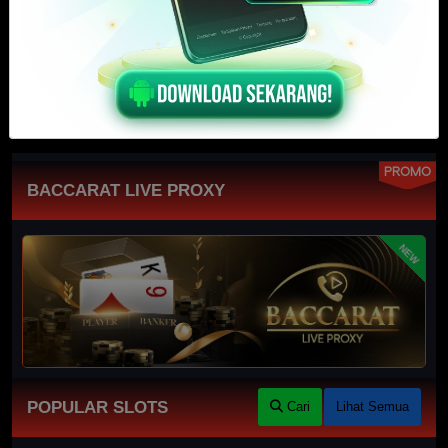
SLOT
PROMO
BACCARAT LIVE PROXY
NEW
POPULAR SLOTS
Cari
Lihat Semua