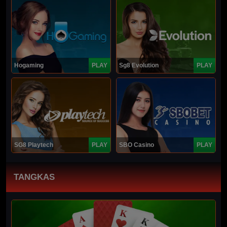
Hogaming
PLAY
Sg8 Evolution
PLAY
SG8 Playtech
PLAY
SBO Casino
PLAY
TANGKAS