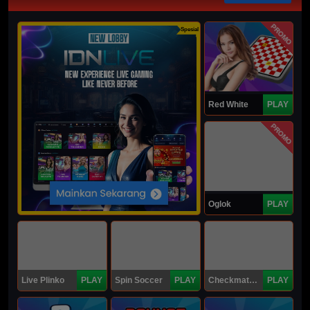
PROMO
Spesial
Red White
PLAY
PROMO
Oglok
PLAY
Live Plinko
PLAY
Spin Soccer
PLAY
Checkmate Rush
PLAY