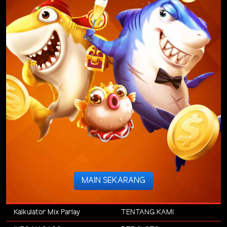
MAIN SEKARANG
Kalkulator Mix Parlay
TENTANG KAMI